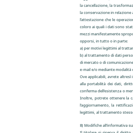
la cancellazione, la trasformaz
la conservazione in relazione a
l’attestazione che le operazio
coloro ai quali i dati sono sta
mezzi manifestamente sproporz
opporsi, in tutto o in parte:
a) per motivi legittimi al trat
b) al trattamento di dati perso
di mercato o di comunicazione
e-mail e/o mediante modalità 
Ove applicabili, avrete altresì i 
alla portabilità dei dati, di
conferma dell’esistenza o meno 
Inoltre, potrete ottenere la 
l’aggiornamento, la rettifica
legittimi, al trattamento stess
8) Modifiche all’informativa su
Il titolare si riserva il dir