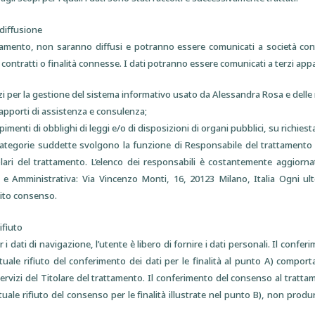
diffusione
ttamento, non saranno diffusi e potranno essere comunicati a società co
 contratti o finalità connesse. I dati potranno essere comunicati a terzi app
i per la gestione del sistema informativo usato da Alessandra Rosa e delle r
 rapporti di assistenza e consulenza;
enti di obblighi di leggi e/o di disposizioni di organi pubblici, su richiest
 categorie suddette svolgono la funzione di Responsabile del trattamento 
lari del trattamento. L’elenco dei responsabili è costantemente aggiorna
e Amministrativa: Via Vincenzo Monti, 16, 20123 Milano, Italia Ogni ul
cito consenso.
ifiuto
 dati di navigazione, l’utente è libero di fornire i dati personali. Il conferime
tuale rifiuto del conferimento dei dati per le finalità al punto A) comport
ervizi del Titolare del trattamento. Il conferimento del consenso al trattamen
tuale rifiuto del consenso per le finalità illustrate nel punto B), non produr