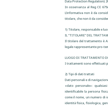
Data Protection Regulation) 
In osservanza al Reg CE 679/1
L’informativa non è da conside
titolare, che non è da consider
1) Titolare, responsabile e lu
IL “TITOLARE” DEL TRATT
Il titolare del trattamento è
legale rappresentante pro-te
LUOGO DI TRATTAMENTO DE
I trattamenti sono effettuati p
2) Tipi di dati trattati
Dati personali e di navigazion
«dato personale»: qualsiasi 
identificabile la persona fis
come il nome, un numero di iden
identità fisica, fisiologica, ge