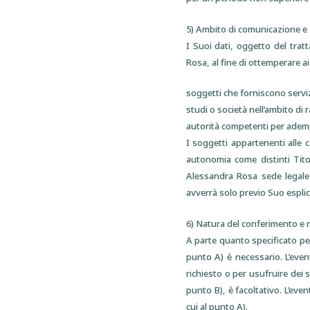
5) Ambito di comunicazione e 
I Suoi dati, oggetto del tra
Rosa, al fine di ottemperare ai
soggetti che forniscono serviz
studi o società nell’ambito di
autorità competenti per adempim
I soggetti appartenenti alle
autonomia come distinti Tito
Alessandra Rosa sede legale 
avverrà solo previo Suo espli
6) Natura del conferimento e r
A parte quanto specificato per i
punto A) è necessario. L’even
richiesto o per usufruire dei s
punto B), è facoltativo. L’even
cui al punto A).