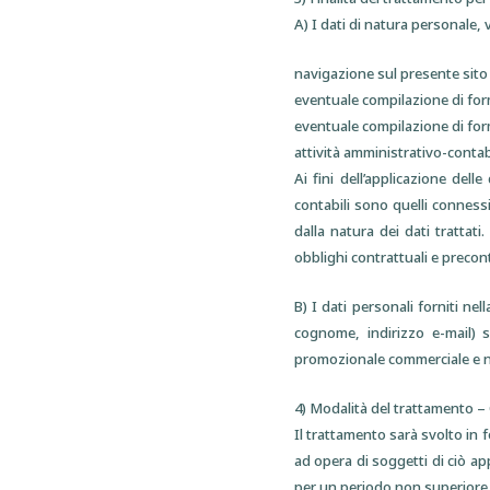
A) I dati di natura personale,
navigazione sul presente sito 
eventuale compilazione di form
eventuale compilazione di form
attività amministrativo-contabi
Ai fini dell’applicazione dell
contabili sono quelli connessi
dalla natura dei dati trattati
obblighi contrattuali e precont
B) I dati personali forniti ne
cognome, indirizzo e-mail) s
promozionale commerciale e ne
4) Modalità del trattamento 
Il trattamento sarà svolto in
ad opera di soggetti di ciò a
per un periodo non superiore ag