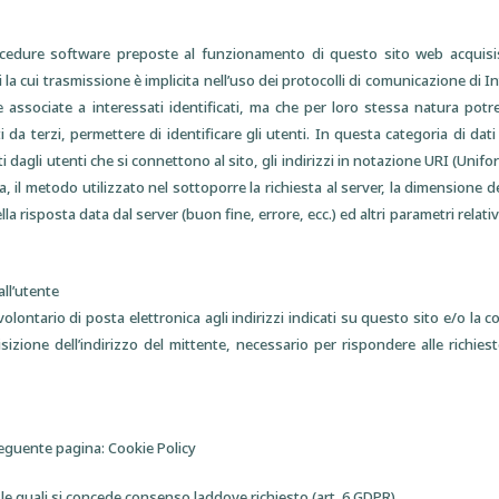
rocedure software preposte al funzionamento di questo sito web acquisi
i la cui trasmissione è implicita nell’uso dei protocolli di comunicazione di I
 associate a interessati identificati, ma che per loro stessa natura potr
da terzi, permettere di identificare gli utenti. In questa categoria di dati 
 dagli utenti che si connettono al sito, gli indirizzi in notazione URI (Unifo
sta, il metodo utilizzato nel sottoporre la richiesta al server, la dimensione de
la risposta data dal server (buon fine, errore, ecc.) ed altri parametri relati
all’utente
e volontario di posta elettronica agli indirizzi indicati su questo sito e/o la 
izione dell’indirizzo del mittente, necessario per rispondere alle richiest
 seguente pagina: Cookie Policy
r le quali si concede consenso laddove richiesto (art. 6 GDPR)