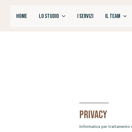
Vai
al
HOME
LO STUDIO
I SERVIZI
IL TEAM
contenuto
Privacy
Informativa per trattamento di