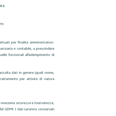
ità:
re;
ettuati per finalità amministrativo-
nanziaria e contabile, a prescindere
 quelle funzionali all’adempimento di
raccolta dati in genere (quali nome,
trattamento per attività di natura
la massima sicurezza e riservatezza,
 del GDPR. I dati saranno conservati