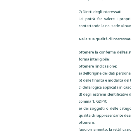
7) Diritti degli interessati
Lei potrà far valere i propr
contattando la ns. sede al num
Nella sua qualità di interessato,
ottenere la conferma dell’esi
forma intelligibile;
ottenere l’indicazione:
a) dell’origine dei dati personal
b) delle finalità e modalità del
c) della logica applicata in cas
d) degli estremi identificativi
comma 1, GDPR;
e) dei soggetti o delle cate
qualità di rappresentante desig
ottenere:
l’aggiornamento, la rettificazi