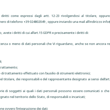
i diritti come espressi dagli artt. 12-23 rivolgendosi al titolare, oppur
ero di telefono +39 024802049 , oppure inviando una mail all’indirizzo info
 avete i diritti di cui all’art.15 GDPR e precisamente i diritti di:
stenza o meno di dati personali che Vi riguardano, anche se non ancora reg
i;
 trattamento;
o di trattamento effettuato con l’ausilio di strumenti elettronici;
 del titolare, dei responsabili e del rappresentante designato ai sensi dell’ar
gorie di soggetti ai quali i dati personali possono essere comunicati o c
nato nel territorio dello Stato, di responsabili o incaricati;
one ovvero l’integrazione dei dati;