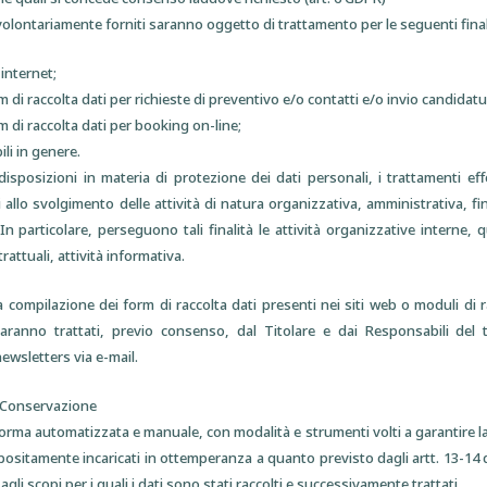
 volontariamente forniti saranno oggetto di trattamento per le seguenti final
internet;
 di raccolta dati per richieste di preventivo e/o contatti e/o invio candidatu
 di raccolta dati per booking on-line;
li in genere.
e disposizioni in materia di protezione dei dati personali, i trattamenti eff
 allo svolgimento delle attività di natura organizzativa, amministrativa, fi
. In particolare, perseguono tali finalità le attività organizzative interne,
rattuali, attività informativa.
lla compilazione dei form di raccolta dati presenti nei siti web o moduli di 
aranno trattati, previo consenso, dal Titolare e dai Responsabili del 
wsletters via e-mail.
– Conservazione
 forma automatizzata e manuale, con modalità e strumenti volti a garantire 
ppositamente incaricati in ottemperanza a quanto previsto dagli artt. 13-14
li scopi per i quali i dati sono stati raccolti e successivamente trattati.