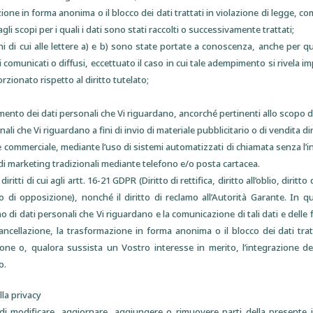
ione in forma anonima o il blocco dei dati trattati in violazione di legge, co
gli scopi per i quali i dati sono stati raccolti o successivamente trattati;
ni di cui alle lettere a) e b) sono state portate a conoscenza, anche per q
ti comunicati o diffusi, eccettuato il caso in cui tale adempimento si rivela
ionato rispetto al diritto tutelato;
tamento dei dati personali che Vi riguardano, ancorché pertinenti allo scopo de
nali che Vi riguardano a fini di invio di materiale pubblicitario o di vendita d
 commerciale, mediante l’uso di sistemi automatizzati di chiamata senza l’
di marketing tradizionali mediante telefono e/o posta cartacea.
diritti di cui agli artt. 16-21 GDPR (Diritto di rettifica, diritto all’oblio, diritt
ritto di opposizione), nonché il diritto di reclamo all’Autorità Garante. I
di dati personali che Vi riguardano e la comunicazione di tali dati e delle fi
cancellazione, la trasformazione in forma anonima o il blocco dei dati trat
zione o, qualora sussista un Vostro interesse in merito, l’integrazione de
o.
lla privacy
itto di modificare, aggiornare, aggiungere o rimuovere parti della presente