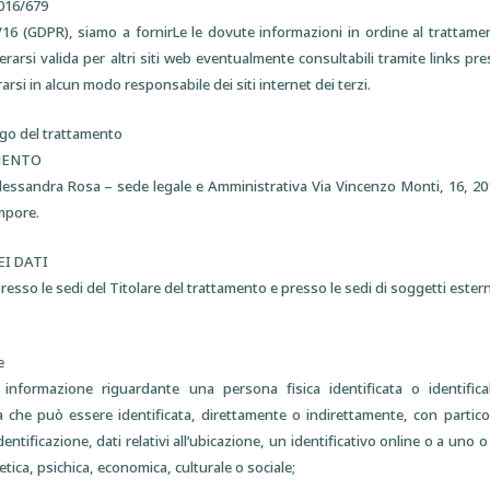
2016/679
6 (GDPR), siamo a fornirLe le dovute informazioni in ordine al trattamento
rarsi valida per altri siti web eventualmente consultabili tramite links pres
arsi in alcun modo responsabile dei siti internet dei terzi.
ogo del trattamento
AMENTO
 Alessandra Rosa – sede legale e Amministrativa Via Vincenzo Monti, 16, 201
mpore.
I DATI
resso le sedi del Titolare del trattamento e presso le sedi di soggetti esterni
e
informazione riguardante una persona fisica identificata o identificab
ica che può essere identificata, direttamente o indirettamente, con partico
tificazione, dati relativi all’ubicazione, un identificativo online o a uno o 
netica, psichica, economica, culturale o sociale;