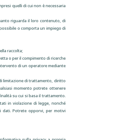
mpresi quelli di cui non è necessaria
uanto riguarda il loro contenuto, di
 impossibile o comporta un impiego di
lla raccolta;
iretta o per il compimento di ricerche
intervento di un operatore mediante
o di limitazione di trattamento, diritto
n qualsiasi momento potrete ottenere
nalità su cui si basa il trattamento.
tati in violazione di legge, nonché
i dati. Potrete opporvi, per motivi
 informativa sulla privacy a propria